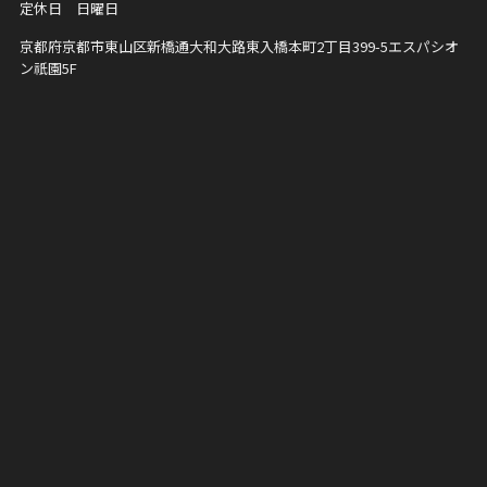
定休日 日曜日
京都府京都市東山区新橋通大和大路東入橋本町2丁目399-5
エスパシオ
ン祇園5F