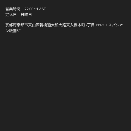
営業時間 22:00〜LAST
定休日 日曜日
京都府京都市東山区新橋通大和大路東入橋本町2丁目399-5
エスパシオ
ン祇園5F