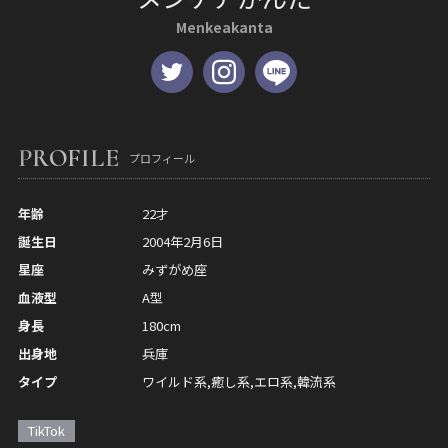
Menkeakanta
PROFILE
プロフィール
年齢
22才
誕生日
2004年2月6日
星座
みずがめ座
血液型
A型
身長
180cm
出身地
兵庫
タイプ
ワイルド系,癒し系,エロ系,韓流系
TikTok